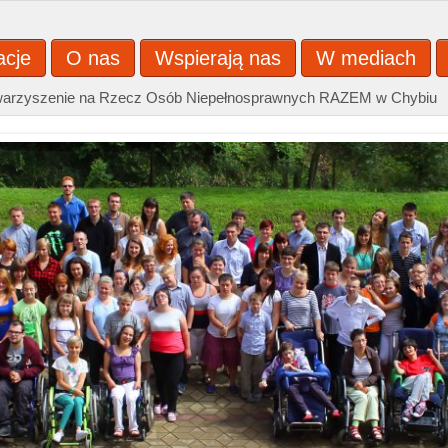
acje
O nas
Wspierają nas
W mediach
warzyszenie na Rzecz Osób Niepełnosprawnych RAZEM w Chybiu