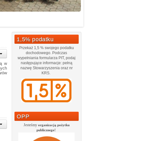
1,5% podatku
Przekaż 1,5 % swojego podatku
dochodowego. Podczas
wypełniania formularza PIT, podaj
następujące informacje: pełną
ką w
nych
nazwę Stowarzyszenia oraz nr
arów
KRS.
OPP
Jesteśmy
organizacją pożytku
publicznego!